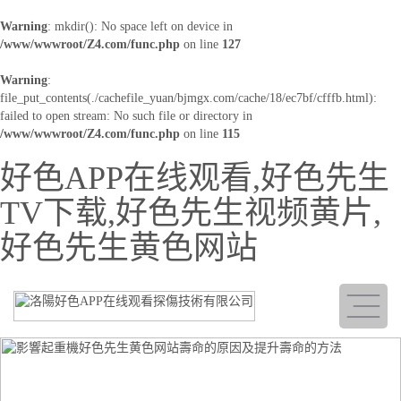
Warning
: mkdir(): No space left on device in
/www/wwwroot/Z4.com/func.php
on line
127
Warning
:
file_put_contents(./cachefile_yuan/bjmgx.com/cache/18/ec7bf/cfffb.html):
failed to open stream: No such file or directory in
/www/wwwroot/Z4.com/func.php
on line
115
好色APP在线观看,好色先生
TV下载,好色先生视频黄片,
好色先生黄色网站