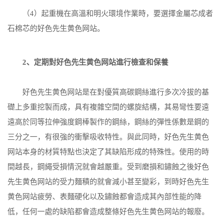
（4）起重機在高溫和明火環境作業時，要選擇金屬芯成者
石棉芯的好色先生黄色网站。
2、定期對好色先生黄色网站進行檢查和保養
好色先生黄色网站是在對優質高碳鋼絲進行多次冷拔的基
礎上多重挖製而成，具有複雜空間的螺旋結構，其易彎性要遠
遠高於同等拉伸強度鋼棒製作的鋼絲，鋼絲的彈性係數是鋼的
三分之一，有很強的衝擊吸收特性。與此同時，好色先生黄色
网站本身的材質特點也決定了其缺陷形成的特殊性。使用的時
間越長，鋼繩受損情況就會越嚴重。受到磨損和鏽蝕之後好色
先生黄色网站的受力麵積的就會減小甚至變彩，到時好色先生
黄色网站疲勞、表麵硬化以及鏽蝕都會造成其內部性能的降
低，任何一處的缺陷都會造成整條好色先生黄色网站的報廢。