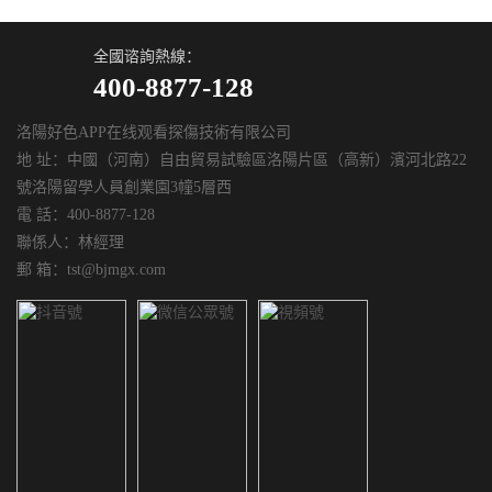
全國谘詢熱線：
400-8877-128
洛陽好色APP在线观看探傷技術有限公司
地 址：中國（河南）自由貿易試驗區洛陽片區（高新）濱河北路22
號洛陽留學人員創業園3幢5層西
電 話：400-8877-128
聯係人：林經理
郵 箱：tst@bjmgx.com