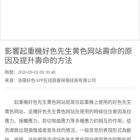
NEWS CENTER
新聞中心
當前位置：
首頁
-
新聞中心
- 影響起重機好色先生黄色网站壽命的原因
及提升壽命的方法
影響起重機好色先生黄色网站壽命的原
因及提升壽命的方法
時間：2020-09-02 09:30:48
來源：洛陽好色APP在线观看探傷技術有限公司
起重機好色先生黄色网站就是在起重機上使用的好色先生
黄色网站，這種好色先生黄色网站在使用的時候往往會因為拉
應力、接觸應力、剪切彎曲應力等多種應力的相互的作用，從
而導致出現損傷或者是失效的情況，一般常見的表現形式為斷
絲、疲勞。這些都是造成好色先生黄色网站使用壽命短暫的原