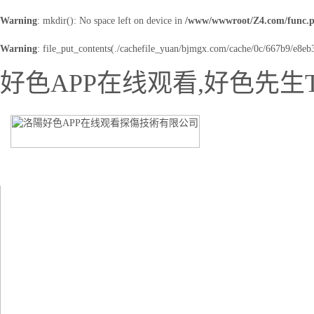
Warning
: mkdir(): No space left on device in
/www/wwwroot/Z4.com/func.
Warning
: file_put_contents(./cachefile_yuan/bjmgx.com/cache/0c/667b9/e8eb3.
好色APP在线观看,好色先生