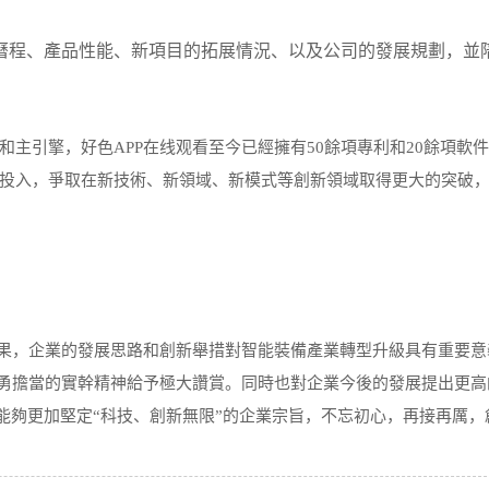
程、產品性能、新項目的拓展情況、以及公司的發展規劃，並
引擎，好色APP在线观看至今已經擁有50餘項專利和20餘項軟
投入，爭取在新技術、新領域、新模式等創新領域取得更大的突破
果，企業的發展思路和創新舉措對智能裝備產業轉型升級具有重要意
、勇擔當的實幹精神給予極大讚賞。同時也對企業今後的發展提出更高
看能夠更加堅定“科技、創新無限”的企業宗旨，不忘初心，再接再厲，