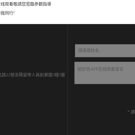
P在线观看敬請您蒞臨參觀指導
你我同行!
路22號洛陽留學人員創業園3幢5層
*