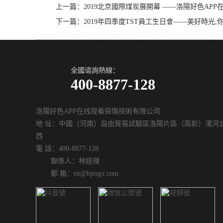
上一篇：
2019北京國際煤炭展開幕 ——洛陽好色AP
下一篇：
2019年四季度TST員工生日會——美好時光,
全國谘詢熱線：
400-8877-128
洛陽好色APP在线观看探傷技術有限公司
地 址：中國（河南）自由貿易試驗區洛陽片區（高新）濱河北
西
電 話：400-8877-128
聯係人：林經理
郵 箱：tst@bjmgx.com