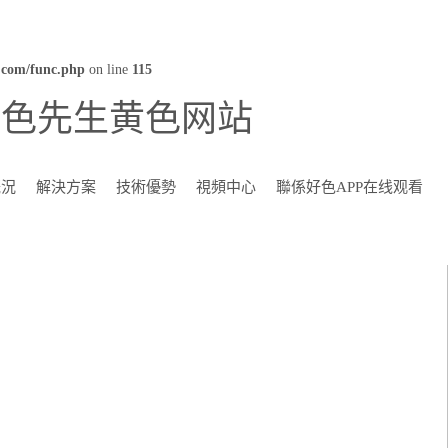
com/func.php
on line
115
好色先生黄色网站
概況
解決方案
技術優勢
視頻中心
聯係好色APP在线观看