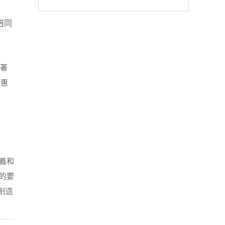
陪同
件著
，惠
義和
的要
創造