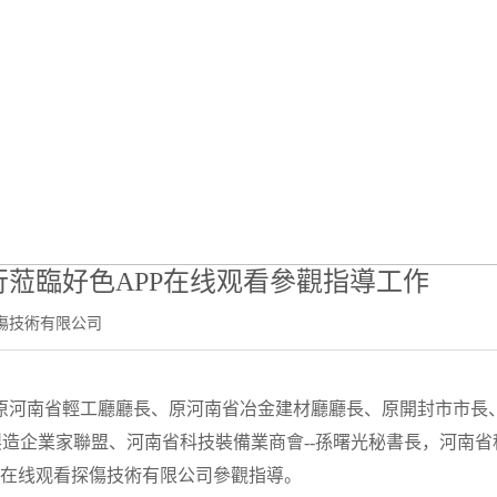
公司新聞
新聞中心
-
公司新聞
- 河南省裝備製造企業家聯盟會長一行蒞臨好色AP
蒞臨好色APP在线观看參觀指導工作
傷技術有限公司
原河南省輕工廳廳長、原河南省冶金建材廳廳長、原開封市市長
製造企業家聯盟、河南省科技裝備業商會--孫曙光秘書長，河南省
PP在线观看探傷技術有限公司參觀指導。