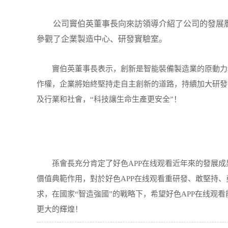
公司竇伯英董事長向來訪領導介紹了公司的發展曆
參觀了企業製造中心、研發實驗室。
竇伯英董事長表示，創新是智能裝備製造業的原動力和主
作權，企業將始終堅持走自主創新的道路，持續加大研發
及行業和社會，“科技讓生命生產更安全”！
孫會長充分肯定了好色APP在线观看近年來的發展成
價值典範作用，對於好色APP在线观看重研發、敢堅持
求，在國家“智造強國”的戰略下，希望好色APP在线观
更大的輝煌！