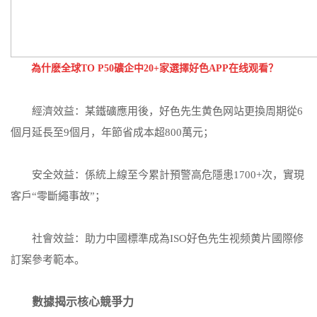
為什麽全球TO P50礦企中20+家選擇好色APP在线观看？
經濟效益：某鐵礦應用後，好色先生黄色网站更換周期從6
個月延長至9個月，年節省成本超800萬元；
安全效益：係統上線至今累計預警高危隱患1700+次，實現
客戶“零斷繩事故”；
社會效益：助力中國標準成為ISO好色先生视频黄片國際修
訂案參考範本。
數據揭示核心競爭力