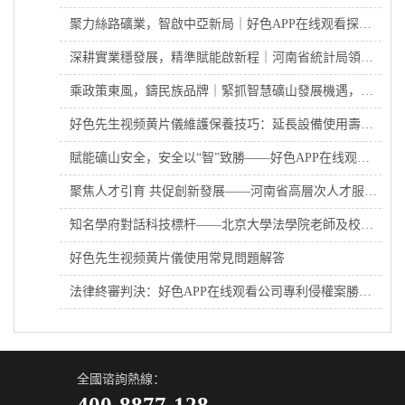
聚力絲路礦業，智啟中亞新局｜好色APP在线观看探傷亮相第16屆新疆國際礦業與裝備博覽會
深耕實業穩發展，精準賦能啟新程｜河南省統計局領導蒞臨好色APP在线观看探傷調研考察
乘政策東風，鑄民族品牌｜緊抓智慧礦山發展機遇，好色APP在线观看探傷業績穩步攀升
好色先生视频黄片儀維護保養技巧：延長設備使用壽命的秘訣
賦能礦山安全，安全以“智”致勝——好色APP在线观看精彩亮相第23屆太原煤炭展
聚焦人才引育 共促創新發展——河南省高層次人才服務中心黃亞傑書記一行蒞臨好色APP在线观看開展調研
知名學府對話科技標杆——北京大學法學院老師及校友 蒞臨洛陽好色APP在线观看參觀指導
好色先生视频黄片儀使用常見問題解答
法律終審判決：好色APP在线观看公司專利侵權案勝訴！
全國谘詢熱線：
400-8877-128