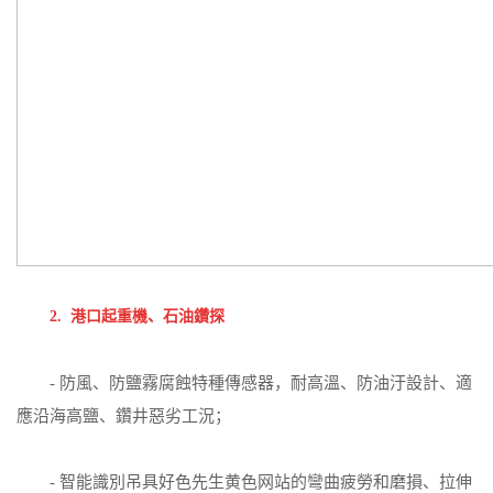
2. 港口起重機、石油鑽探
- 防風、防鹽霧腐蝕特種傳感器，耐高溫、防油汙設計、適
應沿海高鹽、鑽井惡劣工況；
- 智能識別吊具好色先生黄色网站的彎曲疲勞和磨損、拉伸