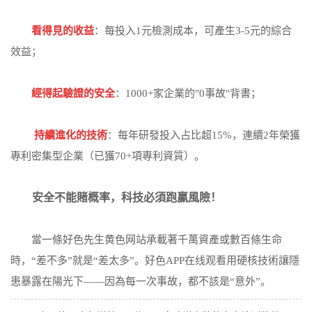
看得見的收益
：每投入1元檢測成本，可產生3-5元的綜合
效益；
經得起驗證的安全
：1000+家企業的"0事故"背書；
持續進化的技術
：每年研發投入占比超15%，連續2年榮獲
專利密集型企業（已獲70+項專利資質）。
安全不能賭概率，科技必須跑贏風險！
當一條好色先生黄色网站承載著千萬資產或數百條生命
時，“差不多”就是“差太多”。好色APP在线观看用硬核技術讓隱
患暴露在陽光下——因為每一次事故，都不該是“意外”。