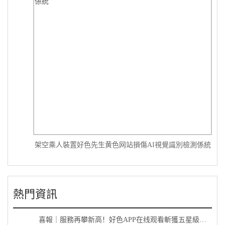
架空乘人裝置好色先生黄色网站損傷AI視覺識別檢測係統
熱門資訊
喜報｜服務再攀新高！好色APP在线观看斬獲五星級售後服務認證