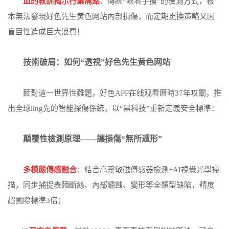
血的教訓揭示行業痛點
：傳統“眼看手摸”的檢測方式，根
本無法發現好色先生黄色网站內部損傷，而定期更換策略又因
盲目性造成巨大浪費！
技術破局：如何“透視”好色先生黄色网站
麵對這一世界性難題，好色APP在线观看曆時37年攻關，推
出全球ling先的智能探傷係統，以“黑科技”重新定義安全標準：
顛覆性檢測原理——讓損傷“無所遁形”
多模態傳感融合
：結合高靈敏磁傳感器檢測+AI視覺光學掃
描，同步捕捉表麵斷絲、內部鏽蝕、變形等全類型缺陷，精度
超國際標準3倍；