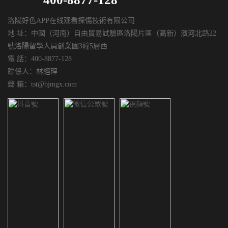
洛陽好色APP在线观看探傷技術有限公司
地 址：中國（河南）自由貿易試驗區洛陽片區（高新）濱河北路22
號洛陽留學人員創業園3幢5層西
電 話：400-8877-128
聯係人：林經理
郵 箱：tst@bjmgx.com