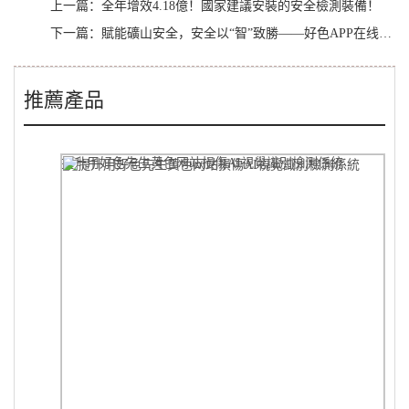
上一篇：
全年增效4.18億！國家建議安裝的安全檢測裝備！
下一篇：
賦能礦山安全，安全以“智”致勝——好色APP在线观看精彩亮相第23屆太原煤炭展
推薦產品
提升用好色先生黄色网站損傷AI視覺識別檢測係統