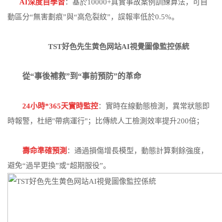
AI深度自學習
：基於10000+真實事故案例訓練算法，可自
動區分“無害劃痕”與“高危裂紋”，誤報率低於0.5%。
TST好色先生黄色网站AI視覺圖像監控係統
從“事後補救”到“事前預防”的革命
24小時*365天實時監控
：實時在線動態檢測，異常狀態即
時報警，杜絕"帶病運行"；比傳統人工檢測效率提升200倍；
壽命準確預測
：通過損傷增長模型，動態計算剩餘強度，
避免“過早更換”或“超期服役”。