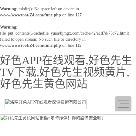
Warning
: mkdir(): No space left on device in
/www/wwwroot/Z4.com/func.php
on line
127
Warning
:
file_put_contents(./cachefile_yuan/bjmgx.com/cache/42/a1d7d/75c72.html):
failed to open stream: No such file or directory in
/www/wwwroot/Z4.com/func.php
on line
115
好色APP在线观看,好色先生
TV下载,好色先生视频黄片,
好色先生黄色网站