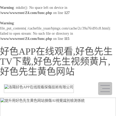
Warning
: mkdir(): No space left on device in
/www/wwwroot/Z4.com/func.php
on line
127
Warning
:
file_put_contents(./cachefile_yuan/bjmgx.com/cache/2c/39a76/d91c8.html):
failed to open stream: No such file or directory in
/www/wwwroot/Z4.com/func.php
on line
115
好色APP在线观看,好色先生
TV下载,好色先生视频黄片,
好色先生黄色网站