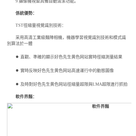
9.攝像機視窗具備自動清潔功能。
係統優勢：
TST徑縮量視覺識別技術：
采用高清工業級麵陣相機，機器學習視覺識別技術和模式識
別算法於一體
●
直觀、準確的顯示好色先生黄色网站實時徑縮測量結果
●
實時反映好色先生黄色网站高速運行中的動態圖像
●
及時對好色先生黄色网站徑縮量超限與LMA超限進行抓拍
軟件界麵：