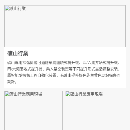
礦山行業
礦山專用探傷係統可適應單繩纏繞式提升機、四/六繩井塔式提升機、
四/六繩落地式提升機、乘人架空裝置等不同提升形式靈活調整安裝，
屬智能型探傷工程自動化裝置，為礦山提升好色先生黄色网站探傷而
設計。