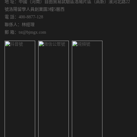
地 址：中國（河南）自由貿易試驗區洛陽片區（高新）濱河北路22
號洛陽留學人員創業園3幢5層西
電 話：400-8877-128
聯係人：林經理
郵 箱：tst@bjmgx.com