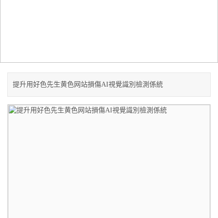
SOLUTION
解決方案
當前位置：
首頁
-
礦山行業
提升用好色先生黄色网站損傷AI視覺識別檢測係統