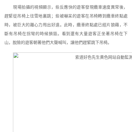
現場拍攝的視頻顯示，些反應快的遊客發現纜車速度異常後，
趕緊從吊椅上往雪地裏跳；些被嚇呆的遊客在吊椅轉到纜車終點處
時，被巨大的離心力甩出好遠。此時，纜車終點處已經片狼藉，不
斷有吊椅在拐彎的時候損毀。看到還有大量遊客正坐著吊椅在下
山，脫險的遊客朝著他們大聲喊叫，讓他們趕緊跳下吊椅。