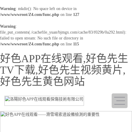
Warning
: mkdir(): No space left on device in
/www/wwwroot/Z4.com/func.php
on line
127
Warning
:
file_put_contents(./cachefile_yuan/bjmgx.com/cache/83/f029b/0a292.html):
failed to open stream: No such file or directory in
/www/wwwroot/Z4.com/func.php
on line
115
好色APP在线观看,好色先生
TV下载,好色先生视频黄片,
好色先生黄色网站