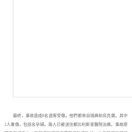
最終，事故造成
8
名遊客受傷，他們都來自瑞典和烏克蘭。其中
2
人重傷，包括名孕婦。兩人已被送往都比利斯家醫院治療。事故原