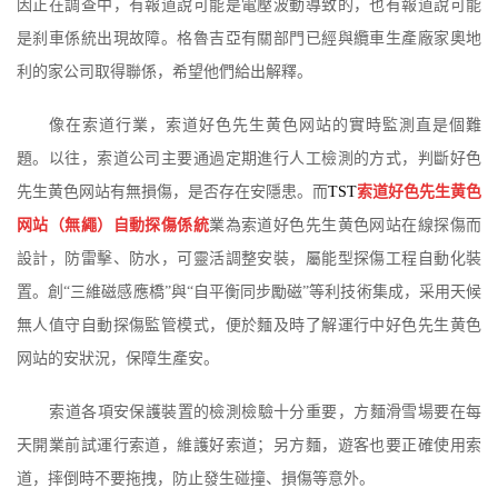
因正在調查中，有報道說可能是電壓波動導致的，也有報道說可能
是刹車係統出現故障。格魯吉亞有關部門已經與纜車生產廠家奧地
利的家公司取得聯係，希望他們給出解釋。
像在索道行業，索道好色先生黄色网站的實時監測直是個難
題。以往，索道公司主要通過定期進行人工檢測的方式，判斷好色
先生黄色网站有無損傷，是否存在安隱患。而
TST
索道好色先生黄色
网站（無繩）自動探傷係統
業為索道好色先生黄色网站在線探傷而
設計，防雷擊、防水，可靈活調整安裝，屬能型探傷工程自動化裝
置。創“三維磁感應橋”與“自平衡同步勵磁”等利技術集成，采用天候
無人值守自動探傷監管模式，便於麵及時了解運行中好色先生黄色
网站的安狀況，保障生產安。
索道各項安保護裝置的檢測檢驗十分重要，方麵滑雪場要在每
天開業前試運行索道，維護好索道；另方麵，遊客也要正確使用索
道，摔倒時不要拖拽，防止發生碰撞、損傷等意外。