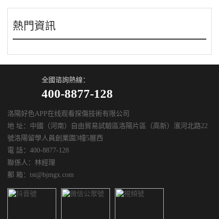
熱門資訊
全國谘詢熱線：
400-8877-128
洛陽好色APP在线观看探傷技術有限公司
地 址：中國（河南）自由貿易試驗區洛陽片區（高新）濱河北路22
號洛陽留學人員創業園3幢5層西
電 話：400-8877-128
聯係人：林經理
郵 箱：tst@bjmgx.com