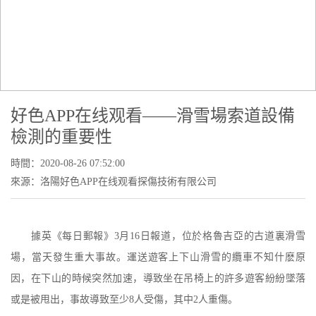
NEWS CENTER
公司新聞
當前位置：
首頁
-
新聞中心
-
公司新聞
- 好色APP在线观看——滑雪場
索道設備檢測的重要性
好色APP在线观看——滑雪場索道設備
檢測的重要性
時間：2020-08-26 07:52:00
來源：洛陽好色APP在线观看探傷技術有限公司
據英《每日郵報》
3
月
16
日報道，位於格魯吉亞的古道裏滑雪
場，當天發生重大事故。運送遊客上下山滑雪的纜車不知什麽原
因，在下山的時候突然加速，導致坐在吊椅上的許多遊客紛紛墜落
或是被甩出，事故導致至少
8
人受傷，其中
2
人重傷。