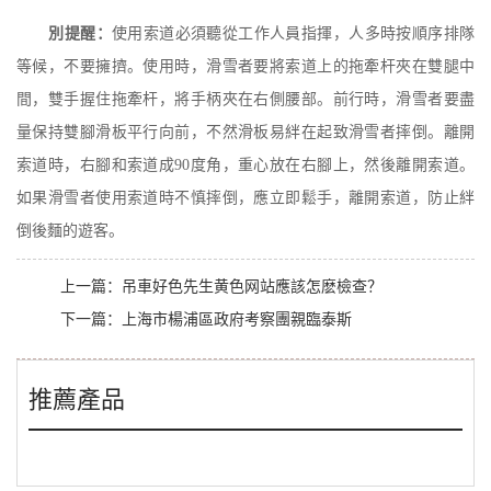
別提醒：
使用索道必須聽從工作人員指揮，人多時按順序排隊
等候，不要擁擠。使用時，滑雪者要將索道上的拖牽杆夾在雙腿中
間，雙手握住拖牽杆，將手柄夾在右側腰部。前行時，滑雪者要盡
量保持雙腳滑板平行向前，不然滑板易絆在起致滑雪者摔倒。離開
索道時，右腳和索道成
90
度角，重心放在右腳上，然後離開索道。
如果滑雪者使用索道時不慎摔倒，應立即鬆手，離開索道，防止絆
倒後麵的遊客。
上一篇：
吊車好色先生黄色网站應該怎麽檢查？
下一篇：
上海市楊浦區政府考察團親臨泰斯
推薦產品