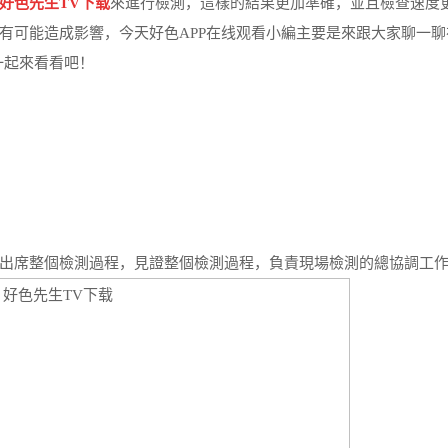
好色先生TV下载
來進行檢測，這樣的結果更加準確，並且檢查速度
有可能造成影響，今天好色APP在线观看小編主要是來跟大家聊一聊
一起來看看吧！
席整個檢測過程，見證整個檢測過程，負責現場檢測的總協調工