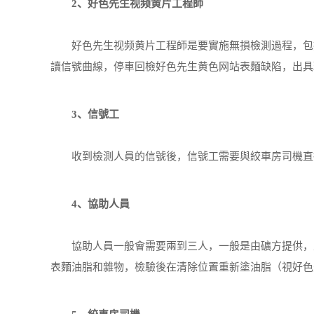
2、好色先生视频黄片工程師
好色先生视频黄片工程師是要實施無損檢測過程，包括
讀信號曲線，停車回檢好色先生黄色网站表麵缺陷，出具
3、信號工
收到檢測人員的信號後，信號工需要與絞車房司機直
4、協助人員
協助人員一般會需要兩到三人，一般是由礦方提供，主
表麵油脂和雜物，檢驗後在清除位置重新塗油脂（視好色