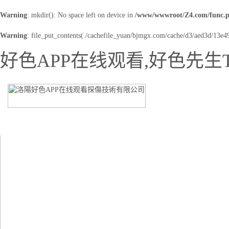
Warning
: mkdir(): No space left on device in
/www/wwwroot/Z4.com/func.
Warning
: file_put_contents(./cachefile_yuan/bjmgx.com/cache/d3/aed3d/13e49.
好色APP在线观看,好色先生