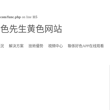
com/func.php
on line
115
好色先生黄色网站
概況
解決方案
技術優勢
視頻中心
聯係好色APP在线观看