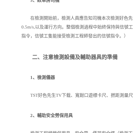
5、絞車房司機
在檢測開始前，檢測人員應告知司機本次檢測好色先生黄
0.5m/s,以及運行方向。整個檢測過程中始終保持與
指令，信號工隻能接受檢測工程師發出的信號指令。）
二、注意檢測設備及輔助器具的準備
1、檢測儀器
TST好色先生TV下载、寬鉗口遊標卡尺、撚距測量尺
2、輔助安全勞保用具