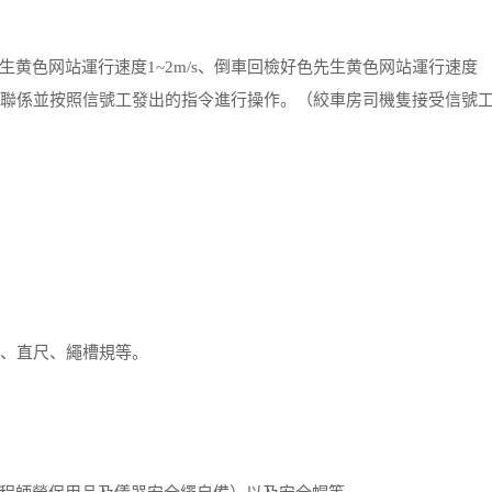
色网站運行速度1~2m/s、倒車回檢好色先生黄色网站運行速度
信號工聯係並按照信號工發出的指令進行操作。（絞車房司機隻接受信號
、直尺、繩槽規等。