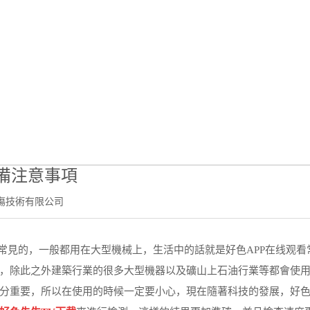
新聞中心
當前位置：
首頁
-
新聞中心
- 礦山使用好色先生TV下载檢測前準備注意
備注意事項
傷技術有限公司
見的，一般都用在大型機械上，生活中的話就是好色APP在线观看
，除此之外建築行業的很多大型機器以及礦山上石油行業等都會使
分重要，所以在使用的時候一定要小心，現在隨著科技的發展，好