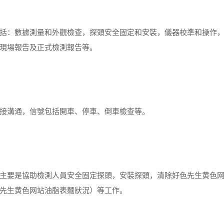
：數據測量和外觀檢查，探頭安全固定和安裝，儀器校準和操作
現場報告及正式檢測報告等。
接溝通，信號包括開車、停車、倒車檢查等。
要是協助檢測人員安全固定探頭，安裝探頭，清除好色先生黄色
先生黄色网站油脂表麵狀況）等工作。