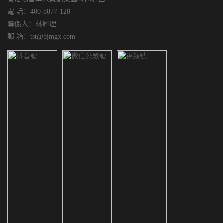
電 話：400-8877-128
聯係人：林經理
郵 箱：tst@bjmgx.com