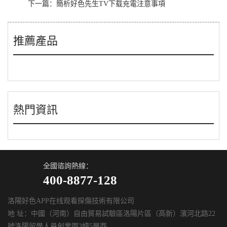
下一篇：
簡析好色先生TV下载充電注意事項
推薦產品
熱門資訊
全國谘詢熱線：
400-8877-128
洛陽好色APP在线观看探傷技術有限公司
地 址：中國（河南）自由貿易試驗區洛陽片區（高新）濱河北路22
號洛陽留學人員創業園3幢5層西