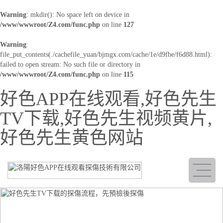
Warning
: mkdir(): No space left on device in
/www/wwwroot/Z4.com/func.php
on line
127
Warning
:
file_put_contents(./cachefile_yuan/bjmgx.com/cache/1e/d9fbe/f6d88.html):
failed to open stream: No such file or directory in
/www/wwwroot/Z4.com/func.php
on line
115
好色APP在线观看,好色先生
TV下载,好色先生视频黄片,
好色先生黄色网站