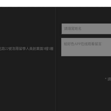
路22號洛陽留學人員創業園3幢5層
*