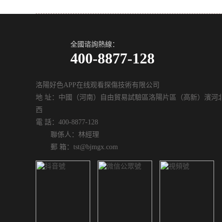
全國谘詢熱線：
400-8877-128
洛陽好色APP在线观看探傷技術有限公司
地 址：中國（河南）自由貿易試驗區洛陽片區（高新）濱河北
西
電 話：400-8877-128
聯係人：林經理
郵 箱：tst@bjmgx.com