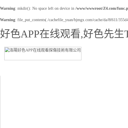
Warning
: mkdir(): No space left on device in
/www/wwwroot/Z4.com/func.
Warning
: file_put_contents(./cachefile_yuan/bjmgx.com/cache/da/8f611/355d4.
好色APP在线观看,好色先生