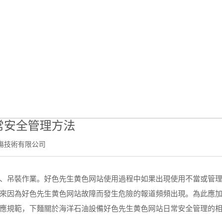
新聞中心
當前位置：
首頁
-
新聞中心
- 海洋石油設備好色先生黄色网站日常安全管
常安全管理方法
傷技術有限公司
吊裝作業。好色先生黄色网站使用過程中如果出現使用不當或管
來因為好色先生黄色网站故障而發生危險的報道頻頻出現。為此應
應規範，下麵關於海洋石油設備好色先生黄色网站日常安全管理的