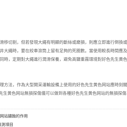
移切割，但若發現大繩有明顯的斷絲或磨損，則應立即進行倒換
井大繩時，要在絞車滾筒上留有足夠的死圈數。當使用較長時間應
同時，定期對大繩進行潤滑保養，避免高鹽重霧環境對好色先生黄
方法，作為大型開采運輸設備上使用的好色先生黄色网站應時刻
色先生黄色网站無損探傷儀可以做到各種好色先生黄色网站的無損探傷
网站鏽蝕的作用
檢測項目