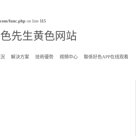
com/func.php
on line
115
好色先生黄色网站
概況
解決方案
技術優勢
視頻中心
聯係好色APP在线观看