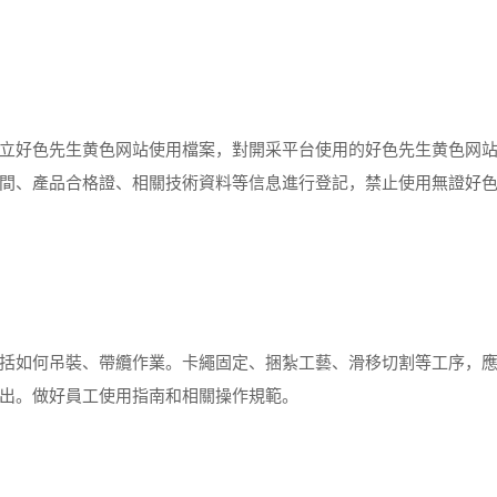
好色先生黄色网站使用檔案，對開采平台使用的好色先生黄色网
間、產品合格證、相關技術資料等信息進行登記，禁止使用無證好
如何吊裝、帶纜作業。卡繩固定、捆紮工藝、滑移切割等工序，
出。做好員工使用指南和相關操作規範。