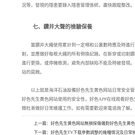
況等，發現的隱患要錄入隱患管理係統，盡快跟蹤整改。
七、鑽井大聲的檢驗保養
當鑽井大繩使用累計到一定噸和公裏數時應及時進行滑
割，並應做好每根大繩的所有倒換記錄。在新穿或切割鑽
進行更換，或停機檢測，避免內部缺陷不能及時被發現。
站的腐蝕。
以上就是海洋石油設備好色先生黄色网站日常安全管理
好色先生黄色网站使用的安全性，好色APP在线观看好
微杜漸做好日常維護工作。如有需要歡迎來電谘詢了解。
上一篇：
好色先生黄色网站無損探傷儀對好色先生黄色
下一篇：
好色先生TV下载參數調整的幾種情況及日常