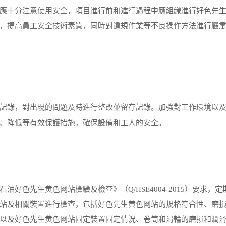
十分注意使用安全，項目進行前和進行過程中應組織進行好色先
，提高員工安全技術素質，同時對違規作業等不良操作方法進行嚴
錄，對出現的問題及時進行整改並留存記錄。加強對工作環境以
、降低等有效保護措施，確保設備和工人的安全。
先生黄色网站檢驗及檢查》（Q/HSE4004-2015）要求，定
站及相關裝置進行檢查，包括好色先生黄色网站的規格符合性、磨
以及好色先生黄色网站固定裝置固定情況、卷筒和滑輪的磨損和潤