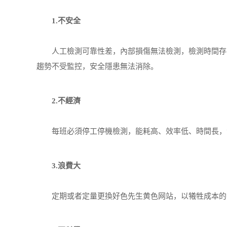
1.不安全
人工檢測可靠性差，內部損傷無法檢測，檢測時間存在
趨勢不受監控，安全隱患無法消除。
2.不經濟
每班必須停工停機檢測，能耗高、效率低、時間長，浪
3.浪費大
定期或者定量更換好色先生黄色网站，以犧牲成本的