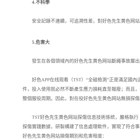
4.不科學
安全記錄不連續，可追溯性差，對好色先生黄色网站
5.危害大
發生在各個領域內的好色先生黄色网站斷繩事故層出
好色APP在线观看（TST）“全磁檢測”正是滿足國
件，投入使用就必然不斷產生應力損耗直至報廢；而且，
整個服役周期。因此，對在役好色先生黄色网站無損探傷
TST好色先生黄色网站探傷信息技術係統，嚴格執行（
探傷實踐數據，研製構建了信息處理軟件，實現了符合事
好色先生黄色网站損傷類別和危害程度：