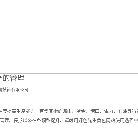
行業動態
前位置：
首頁
-
新聞中心
-
行業動態
- 如何提升好色先生黄色网站使用安
全的管理
傷技術有限公司
度提高生產能力，首當其衝的礦山、冶金、港口、電力、石油等行
管理。長期以來在各類型提升、運輸用好色先生黄色网站使用過程