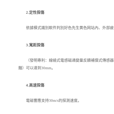
2.定性探傷
依據模式識別軟件判別好色先生黄色网站內、外部疲
3.寬距探傷
（發明專利：線繞式電感磁通變量反饋補償式傳感器【201
麵）可以達到30mm。
4.高速探傷
電磁響應支持30m/s的探測速度。