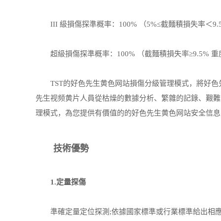
III 級損傷探準概率：100% （5%≤截麵積損失率＜9.
超級損傷探準概率：100% （截麵積損失率≥9.5% 
TST的好色先生黄色网站損傷分級管理模式，將好色
先生视频黄片人員從枯燥的數據分析、繁雜的記錄、艱難
理模式，為您提供有價值的的好色先生黄色网站安全信息
技術優勢
1.定量探傷
準確定量定位探測;依據國家標準或行業標準給出相應