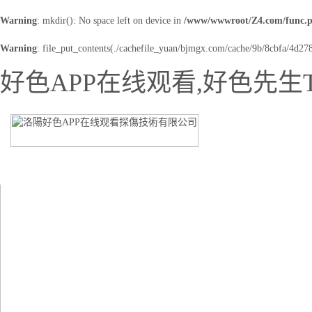
Warning
: mkdir(): No space left on device in
/www/wwwroot/Z4.com/func.
Warning
: file_put_contents(./cachefile_yuan/bjmgx.com/cache/9b/8cbfa/4d278.
好色APP在线观看,好色先生