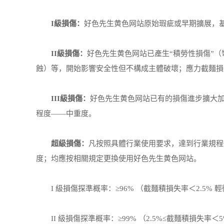
I級損傷：
好色先生黄色网站原始瑕疵或早期擴展，基
II級損傷：
好色先生黄色网站已產生“積勞性損傷”（
蝕）等，開始影響安全性但不構成主體破壞；應力截麵損失
III級損傷：
好色先生黄色网站已有的損傷進步擴大加
程度——中重度。
超級損傷：
凡按照具體行業使用要求，達到行業規程
度；均應按相關規定更換使用好色先生黄色网站。
I 級損傷探準概率：≥96% （截麵積損失率＜2.5% 
II 級損傷探準概率：≥99% （2.5%≤截麵積損失率＜