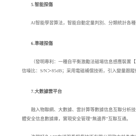
5.智能探傷
AI智能學習算法，智能自動定量判別、分類統計各種
6.準確探傷
（發明專利：一種自平衡激勵法磁場信息感應裝置【ZL20
信噪比：S/N＞85dB；采用電磁補償技術，引入變量跟
7.大數據雲平台
融入物聯網、大數據、雲計算等數據信息互聯分析技術
體安全信息數據庫，實現安全管理“無邊界”互聯互通。