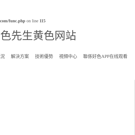
com/func.php
on line
115
好色先生黄色网站
概況
解決方案
技術優勢
視頻中心
聯係好色APP在线观看