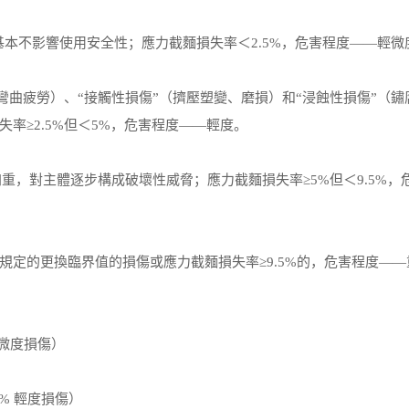
本不影響使用安全性；應力截麵損失率＜2.5%，危害程度——輕微
彎曲疲勞）、“接觸性損傷”（擠壓塑變、磨損）和“浸蝕性損傷”（鏽
率≥2.5%但＜5%，危害程度——輕度。
重，對主體逐步構成破壞性威脅；應力截麵損失率≥5%但＜9.5%，
規定的更換臨界值的損傷或應力截麵損失率≥9.5%的，危害程度——
輕微度損傷）
5% 輕度損傷）