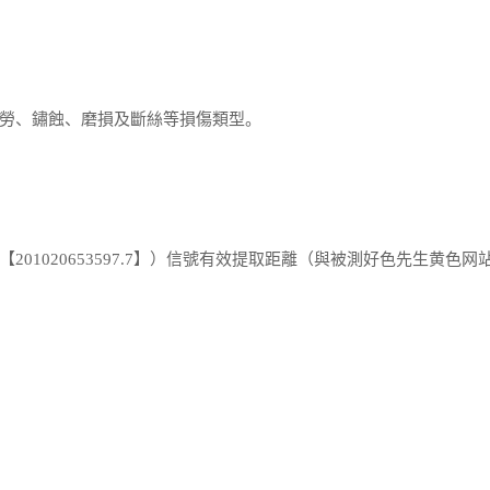
勞、鏽蝕、磨損及斷絲等損傷類型。
020653597.7】）信號有效提取距離（與被測好色先生黄色网