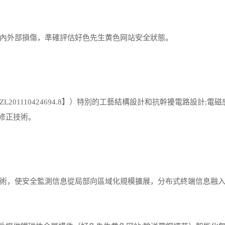
內外部損傷，準確評估好色先生黄色网站安全狀態。
1110424694.8】）特別的工藝結構設計和抗幹擾電路設計;電磁
蹤修正技術。
，使安全監測信息從局部向區域化規模擴展，分布式終端信息融