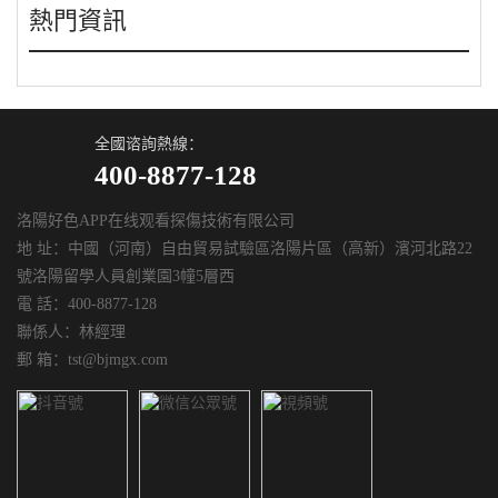
熱門資訊
全國谘詢熱線：
400-8877-128
洛陽好色APP在线观看探傷技術有限公司
地 址：中國（河南）自由貿易試驗區洛陽片區（高新）濱河北路22
號洛陽留學人員創業園3幢5層西
電 話：400-8877-128
聯係人：林經理
郵 箱：tst@bjmgx.com