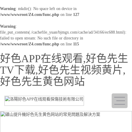
Warning
: mkdir(): No space left on device in
/www/wwwroot/Z4.com/func.php
on line
127
Warning
:
file_put_contents(./cachefile_yuan/bjmgx.com/cache/ad/34166/ec688.html):
failed to open stream: No such file or directory in
/www/wwwroot/Z4.com/func.php
on line
115
好色APP在线观看,好色先生
TV下载,好色先生视频黄片,
好色先生黄色网站