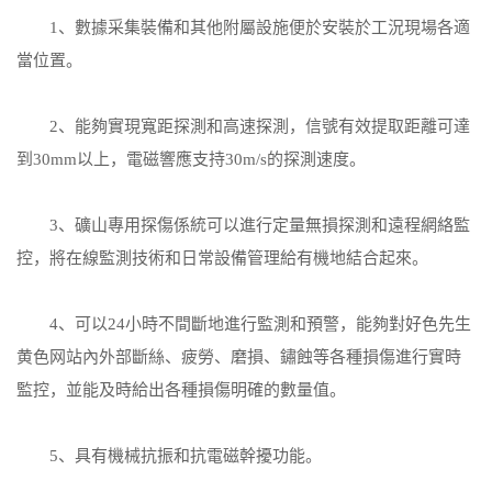
1、數據采集裝備和其他附屬設施便於安裝於工況現場各適
當位置。
2、能夠實現寬距探測和高速探測，信號有效提取距離可達
到30mm以上，電磁響應支持30m/s的探測速度。
3、礦山專用探傷係統可以進行定量無損探測和遠程網絡監
控，將在線監測技術和日常設備管理給有機地結合起來。
4、可以24小時不間斷地進行監測和預警，能夠對好色先生
黄色网站內外部斷絲、疲勞、磨損、鏽蝕等各種損傷進行實時
監控，並能及時給出各種損傷明確的數量值。
5、具有機械抗振和抗電磁幹擾功能。