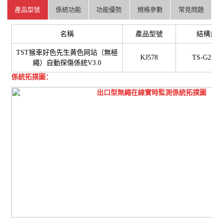
產品型號
係統功能
功能優勢
規格參數
常見問題
名稱
產品型號
結構規
TST
猴車好色先生黄色网站（無極
KJ578
TS-G21
繩）自動探傷係統
V3.0
係統拓撲圖：