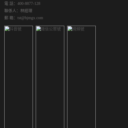
電 話：400-8877-128
聯係人：林經理
郵 箱：tst@bjmgx.com