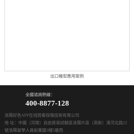
出口機型應用案例
全國谘詢熱線：
400-8877-128
洛陽好色APP在线观看探傷技術有限公司
地 址：中國（河南）自由貿易試驗區洛陽片區（高新）濱河北路22
號洛陽留學人員創業園3幢5層西