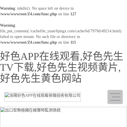
Warning
: mkdir(): No space left on device in
/www/wwwroot/Z4.com/func.php
on line
127
Warning
:
file_put_contents(./cachefile_yuan/bjmgx.com/cache/6d/7979d/49214.html):
failed to open stream: No such file or directory in
/www/wwwroot/Z4.com/func.php
on line
115
好色APP在线观看,好色先生
TV下载,好色先生视频黄片,
好色先生黄色网站