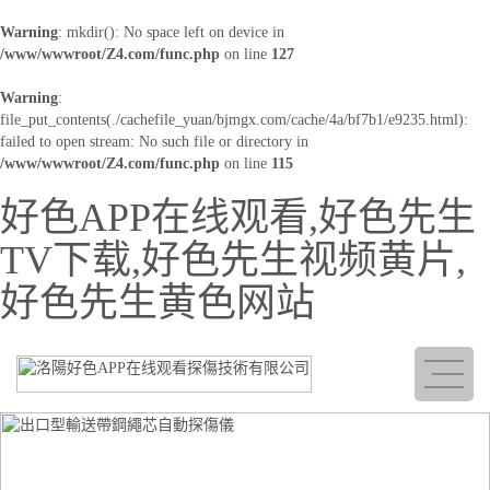
Warning
: mkdir(): No space left on device in
/www/wwwroot/Z4.com/func.php
on line
127
Warning
:
file_put_contents(./cachefile_yuan/bjmgx.com/cache/4a/bf7b1/e9235.html):
failed to open stream: No such file or directory in
/www/wwwroot/Z4.com/func.php
on line
115
好色APP在线观看,好色先生
TV下载,好色先生视频黄片,
好色先生黄色网站