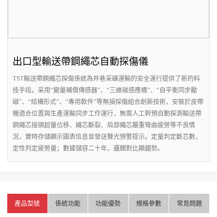
出口型輸送帶鋼繩芯自動探傷儀
TST輸送帶鋼繩芯探傷係統為井巷采礦運輸的安全運行提供了新的科
技手段。采用“變量補償傳感器”、“三維磁感應橋”、“自平衡同步勵
磁”、“結構形式”、“專用軟件”等無損探傷組合創新技術，安裝於皮帶
機適合位置與生產運輸同步工作運行，無需人工幹預自動探測輸送帶
鋼繩芯接頭超量位移、繩芯斷裂、局部繩芯嚴重彎曲疲勞等不良情
況，實時存儲顯示圖表信息並發送聲光預警提示。定量判定斷芯數，
定性判定疲勞量；數據儲容二十年，邏輯對比顯趨勢。
產品型號
係統功能
功能優勢
規格參數
常見問題