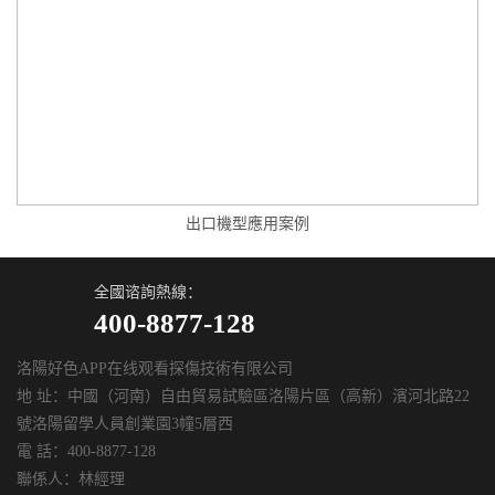
出口機型應用案例
全國谘詢熱線：
400-8877-128
洛陽好色APP在线观看探傷技術有限公司
地 址：中國（河南）自由貿易試驗區洛陽片區（高新）濱河北路22
號洛陽留學人員創業園3幢5層西
電 話：400-8877-128
聯係人：林經理