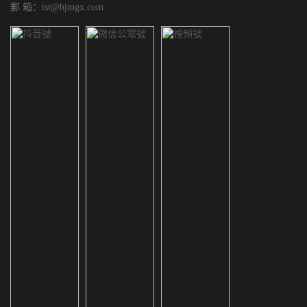
郵 箱：tst@bjmgx.com